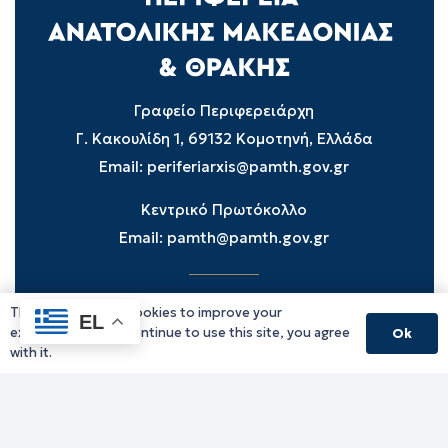
Γραφείο Περιφερειάρχη
Γ. Κακουλίδη 1, 69132 Κομοτηνή, Ελλάδα
Email:
periferiarxis@pamth.gov.gr
Κεντρικό Πρωτόκολλο
Email:
pamth@pamth.gov.gr
This website uses cookies to improve your
Υπηρεσίες Δράμας
EL
experience. If you continue to use this site, you agree
Ok
Υπηρεσίες Καβάλας
with it.
Υπηρεσίες Ξάνθης
Υπηρεσίες Ροδόπης
Υπηρεσίες Έβρου