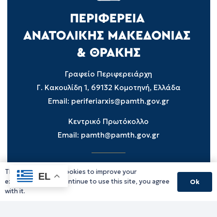
Γραφείο Περιφερειάρχη
Γ. Κακουλίδη 1, 69132 Κομοτηνή, Ελλάδα
Email:
periferiarxis@pamth.gov.gr
Κεντρικό Πρωτόκολλο
Email:
pamth@pamth.gov.gr
This website uses cookies to improve your
Υπηρεσίες Δράμας
EL
experience. If you continue to use this site, you agree
Ok
Υπηρεσίες Καβάλας
with it.
Υπηρεσίες Ξάνθης
Υπηρεσίες Ροδόπης