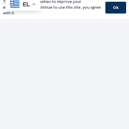
This website uses cookies to improve your
Υπηρεσίες Δράμας
EL
experience. If you continue to use this site, you agree
Ok
Υπηρεσίες Καβάλας
with it.
Υπηρεσίες Ξάνθης
Υπηρεσίες Ροδόπης
Υπηρεσίες Έβρου
Παλιό website (για αρχειακούς λόγους)
Τηλεφωνικός κατάλογος
Ανακοινώσεις
Διοικητική Ενημέρωση
Εκδηλώσεις
Παραχωρήσεις Γής
Πολίτης
Προκηρύξεις
Ενημέρωση ΓΚΠΔ-GDPR