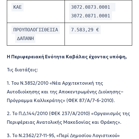
ΚΑΕ
3072.0873.0001
3072.0871.0001
ΠΡΟΥΠΟΛΟΓΙΣΘΕΙΣΑ
7.583,29 €
∆ΑΠΑΝΗ
Η
Περιφερειακή
Ενότητα
Καβάλας
έχοντας
υπόψη
,
Τις
διατάξεις
:
1
.
Του
Ν
.3852/2010 «
Νέα
Αρχιτεκτονική
της
Αυτοδιοίκησης
και
της
Αποκεντρωµένης
∆ιοίκησης
–
Πρόγραµµα
Καλλικράτης
» (
ΦΕΚ
87/
Α
/7-6-2010).
2. Το
Π
.
∆
.144/2010 (
ΦΕΚ
237/
Α
/2010) «
Οργανισµός
της
Περιφέρειας
Ανατολικής
Μακεδονίας
και
Θράκης
».
3. Το
Ν
.2362/27-11-95, «
Περί
∆ηµοσίου
Λογιστικού
»