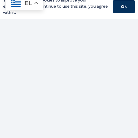
This website uses cookies to improve your
EL
experience. If you continue to use this site, you agree
Ok
with it.
Γραφείο Περιφερειάρχη
Γ. Κακουλίδη 1, 69132 Κομοτηνή, Ελλάδα
Email:
periferiarxis@pamth.gov.gr
Κεντρικό Πρωτόκολλο
Email:
pamth@pamth.gov.gr
Υπηρεσίες Δράμας