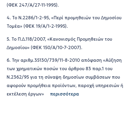
(
ΦΕΚ
247/
Α
/27-11-1995).
4. Το
Ν
.2286/1-2-95, «
Περί
προµηθειών
του
∆ηµοσίου
Τοµέα
» (
ΦΕΚ
19/
Α
/1-2-1995).
5. Το
Π
.
∆
.118/2007, «
Κανονισµός
Προµηθειών
του
∆ηµοσίου
» (
ΦΕΚ
150/
Α
/10-7-2007).
6. Την
αριθµ
.35130/739/11-8-2010
απόφαση
«
Αύξηση
των
χρηµατικών
ποσών
του
άρθρου
83
παρ
.1
του
Ν
.2362/95
για
τη
σύναψη
δηµοσίων
συµβάσεων
που
αφορούν
προµήθεια
προϊόντων
,
παροχή
υπηρεσιών
ή
εκτέλεση
έργων
»
περισσότερα