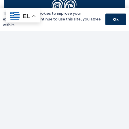
This website uses cookies to improve your
EL
experience. If you continue to use this site, you agree
Ok
with it.
Γραφείο Περιφερειάρχη
Γ. Κακουλίδη 1, 69132 Κομοτηνή, Ελλάδα
Email:
periferiarxis@pamth.gov.gr
Κεντρικό Πρωτόκολλο
Email:
pamth@pamth.gov.gr