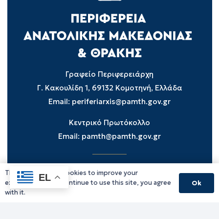
Γραφείο Περιφερειάρχη
Γ. Κακουλίδη 1, 69132 Κομοτηνή, Ελλάδα
Email:
periferiarxis@pamth.gov.gr
Κεντρικό Πρωτόκολλο
Email:
pamth@pamth.gov.gr
This website uses cookies to improve your
Υπηρεσίες Δράμας
EL
experience. If you continue to use this site, you agree
Ok
Υπηρεσίες Καβάλας
with it.
Υπηρεσίες Ξάνθης
Υπηρεσίες Ροδόπης