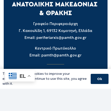
Γραφείο Περιφερειάρχη
Γ. Κακουλίδη 1, 69132 Κομοτηνή, Ελλάδα
Email:
periferiarxis@pamth.gov.gr
Κεντρικό Πρωτόκολλο
Email:
pamth@pamth.gov.gr
This website uses cookies to improve your
Υπηρεσίες Δράμας
EL
experience. If you continue to use this site, you agree
Ok
Υπηρεσίες Καβάλας
with it.
Υπηρεσίες Ξάνθης
Υπηρεσίες Ροδόπης
Υπηρεσίες Έβρου