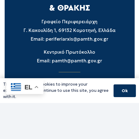
Γραφείο Περιφερειάρχη
Γ. Κακουλίδη 1, 69132 Κομοτηνή, Ελλάδα
Email:
periferiarxis@pamth.gov.gr
Κεντρικό Πρωτόκολλο
Email:
pamth@pamth.gov.gr
This website uses cookies to improve your
Υπηρεσίες Δράμας
EL
experience. If you continue to use this site, you agree
Ok
Υπηρεσίες Καβάλας
with it.
Υπηρεσίες Ξάνθης
Υπηρεσίες Ροδόπης
Υπηρεσίες Έβρου