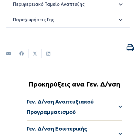
Περιφερειακό Ταμείο Ανάπτυξης
Παραχωρήσεις Γης
Προκηρύξεις ανα Γεν. Δ/νση
Δ/νση Αναπτυξιακού Προγραμματισμού
Δ/νση Περιβ/ντος & Χωρικού Σχεδιασµού
Γεν. Δ/νση Αναπτυξιακού
Προγραμματισμού
Δ/νση Διαφάνειας & Ηλεκτρονικής Διακυβέρνησης
Δ/νση Διοικητικού – Οικονομικού ΠΕ Δράμας
Δ/νση Διοικητικού – Οικονομικούν ΠΕ Καβάλας
Δ/νση Διοικητικού – Οικονομικού ΠΕ Ξάνθης
Δ/νση Διοικητικού – Οικονομικού ΠΕ Έβρου
Γεν. Δ/νση Εσωτερικής