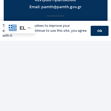
Email:
pamth@pamth.gov.gr
This website uses cookies to improve your
Υπηρεσίες Δράμας
EL
experience. If you continue to use this site, you agree
Ok
Υπηρεσίες Καβάλας
with it.
Υπηρεσίες Ξάνθης
Υπηρεσίες Ροδόπης
Υπηρεσίες Έβρου
Παλιό website (για αρχειακούς λόγους)
Τηλεφωνικός κατάλογος
Ανακοινώσεις
Διοικητική Ενημέρωση
Εκδηλώσεις
Παραχωρήσεις Γής