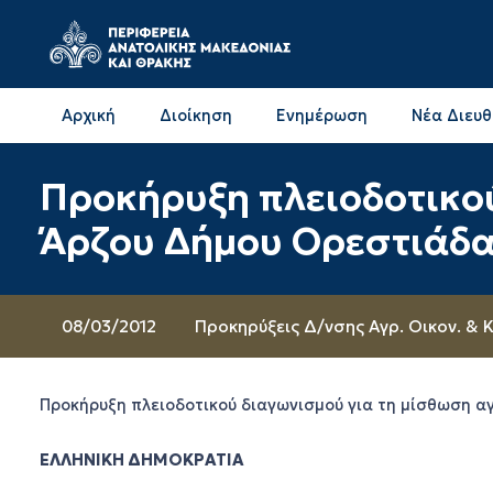
Αρχική
Διοίκηση
Ενημέρωση
Νέα Διευ
Επικοινωνία & Διευθύνσεις με την ΠΕ Δράμας
Επικοινωνία & Διευθύνσεις με την ΠΕ Καβάλας
Προκήρυξη πλειοδοτικού
Άρζου Δήμου Ορεστιάδ
08/03/2012
Προκηρύξεις Δ/νσης Αγρ. Οικον. & 
Προκήρυξη πλειοδοτικού διαγωνισμού για τη μίσθωση α
ΕΛΛΗΝΙΚΗ ΔΗΜΟΚΡΑΤΙΑ