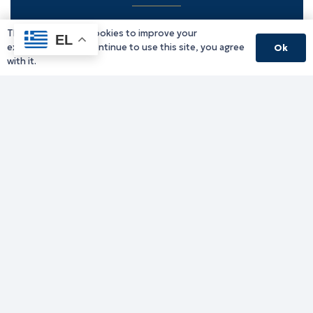
This website uses cookies to improve your
Υπηρεσίες Δράμας
EL
experience. If you continue to use this site, you agree
Ok
Υπηρεσίες Καβάλας
with it.
Υπηρεσίες Ξάνθης
Υπηρεσίες Ροδόπης
Υπηρεσίες Έβρου
Παλιό website (για αρχειακούς λόγους)
Τηλεφωνικός κατάλογος
Ανακοινώσεις
Διοικητική Ενημέρωση
Εκδηλώσεις
Παραχωρήσεις Γής
Πολίτης
Προκηρύξεις