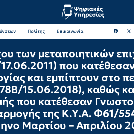
θύνσεων
Πολίτης
Επικοινωνία
Επικοινωνία & Διευθύνσεις με την ΠΕ Ξάνθης
Περιφερειακή Επιτροπή (πρώην Οικονομική Επιτροπή)
Επιτροπή Αγροτικής Οικονομίας, Περιβάλλοντος & Ανάπτυξης
Επικοινωνία & Διευθύνσεις με την ΠE Ροδόπης
ου των μεταποιητικών επι
17.06.2011) που κατέθεσ
γίας και εμπίπτουν στο πε
78Β/15.06.2018), καθώς κ
μής που κατέθεσαν Γνωστο
αρμογής της Κ.Υ.Α. Φ61/55
ίμηνο Μαρτίου – Απριλίου 