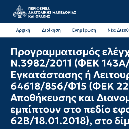
Αρχική
Διοίκηση
Ενημέρωση
Νέα Διευ
Επικοινωνία & Διευθύνσεις με την ΠΕ Δράμας
Επικοινωνία & Διευθύνσεις με την ΠΕ Καβάλας
Προγραμματισμός ελέγχ
Ν.3982/2011 (ΦΕΚ 143Α/
Εγκατάστασης ή Λειτουρ
64618/856/Φ15 (ΦΕΚ 22
Αποθήκευσης και Διανο
εμπίπτουν στο πεδίο εφ
62Β/18.01.2018), στο δ