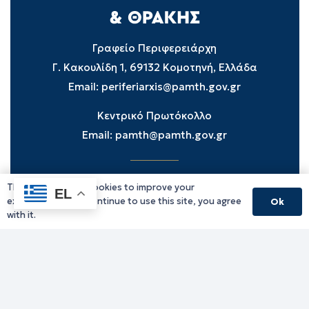
Γραφείο Περιφερειάρχη
Γ. Κακουλίδη 1, 69132 Κομοτηνή, Ελλάδα
Email:
periferiarxis@pamth.gov.gr
Κεντρικό Πρωτόκολλο
Email:
pamth@pamth.gov.gr
This website uses cookies to improve your
Υπηρεσίες Δράμας
EL
experience. If you continue to use this site, you agree
Ok
Υπηρεσίες Καβάλας
with it.
Υπηρεσίες Ξάνθης
Υπηρεσίες Ροδόπης
Υπηρεσίες Έβρου