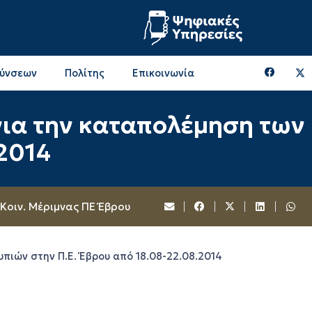
θύνσεων
Πολίτης
Επικοινωνία
Επικοινωνία & Διευθύνσεις με την ΠΕ Ξάνθης
Περιφερειακή Επιτροπή (πρώην Οικονομική Επιτροπή)
Επιτροπή Αγροτικής Οικονομίας, Περιβάλλοντος & Ανάπτυξης
Επικοινωνία & Διευθύνσεις με την ΠE Ροδόπης
α την καταπολέμηση των 
2014
 Κοιν. Μέριμνας ΠΕ Έβρου
ιών στην Π.Ε. Έβρου από 18.08-22.08.2014