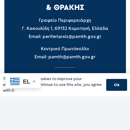
Γραφείο Περιφερειάρχη
Γ. Κακουλίδη 1, 69132 Κομοτηνή, Ελλάδα
Email:
periferiarxis@pamth.gov.gr
Κεντρικό Πρωτόκολλο
Email:
pamth@pamth.gov.gr
This website uses cookies to improve your
Υπηρεσίες Δράμας
EL
experience. If you continue to use this site, you agree
Ok
Υπηρεσίες Καβάλας
with it.
Υπηρεσίες Ξάνθης
Υπηρεσίες Ροδόπης
Υπηρεσίες Έβρου