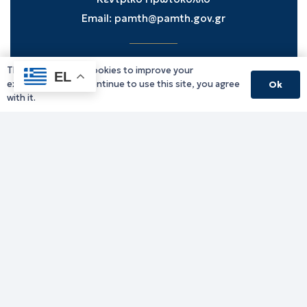
Email:
pamth@pamth.gov.gr
This website uses cookies to improve your
Υπηρεσίες Δράμας
EL
experience. If you continue to use this site, you agree
Ok
Υπηρεσίες Καβάλας
with it.
Υπηρεσίες Ξάνθης
Υπηρεσίες Ροδόπης
Υπηρεσίες Έβρου
Παλιό website (για αρχειακούς λόγους)
Τηλεφωνικός κατάλογος
Ανακοινώσεις
Διοικητική Ενημέρωση
Εκδηλώσεις
Παραχωρήσεις Γής