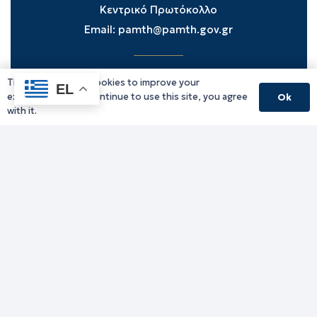
Κεντρικό Πρωτόκολλο
Email:
pamth@pamth.gov.gr
This website uses cookies to improve your
Υπηρεσίες Δράμας
EL
experience. If you continue to use this site, you agree
Ok
Υπηρεσίες Καβάλας
with it.
Υπηρεσίες Ξάνθης
Υπηρεσίες Ροδόπης
Υπηρεσίες Έβρου
Παλιό website (για αρχειακούς λόγους)
Τηλεφωνικός κατάλογος
Ανακοινώσεις
Διοικητική Ενημέρωση
Εκδηλώσεις