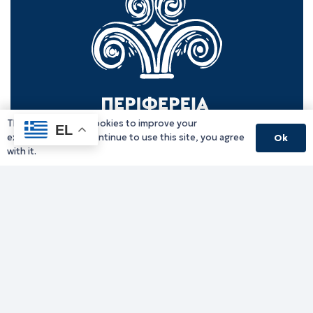
This website uses cookies to improve your
EL
experience. If you continue to use this site, you agree
Ok
with it.
Γραφείο Περιφερειάρχη
Γ. Κακουλίδη 1, 69132 Κομοτηνή, Ελλάδα
Email:
periferiarxis@pamth.gov.gr
Κεντρικό Πρωτόκολλο
Email:
pamth@pamth.gov.gr