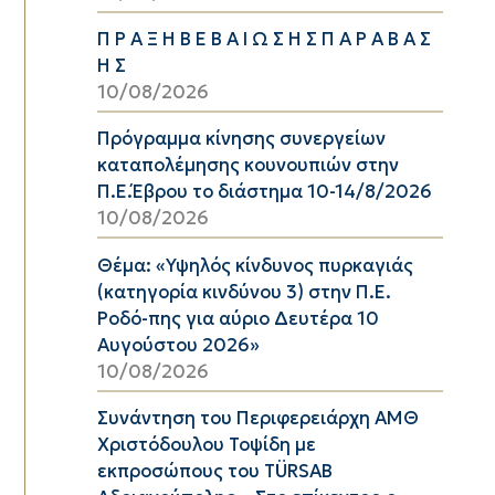
Π Ρ Α Ξ Η Β Ε Β Α Ι Ω Σ Η Σ Π Α Ρ Α Β Α Σ
Η Σ
10/08/2026
Πρόγραμμα κίνησης συνεργείων
καταπολέμησης κουνουπιών στην
Π.Ε.Έβρου το διάστημα 10-14/8/2026
10/08/2026
Θέμα: «Υψηλός κίνδυνος πυρκαγιάς
(κατηγορία κινδύνου 3) στην Π.Ε.
Ροδό-πης για αύριο Δευτέρα 10
Αυγούστου 2026»
10/08/2026
Συνάντηση του Περιφερειάρχη ΑΜΘ
Χριστόδουλου Τοψίδη με
εκπροσώπους του TÜRSAB