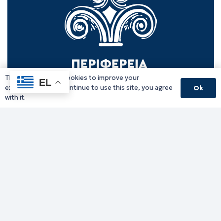
This website uses cookies to improve your
EL
experience. If you continue to use this site, you agree
Ok
with it.
Γραφείο Περιφερειάρχη
Γ. Κακουλίδη 1, 69132 Κομοτηνή, Ελλάδα
Email:
periferiarxis@pamth.gov.gr
Κεντρικό Πρωτόκολλο
Email:
pamth@pamth.gov.gr