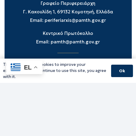
Γραφείο Περιφερειάρχη
Γ. Κακουλίδη 1, 69132 Κομοτηνή, Ελλάδα
Email:
periferiarxis@pamth.gov.gr
Κεντρικό Πρωτόκολλο
Email:
pamth@pamth.gov.gr
This website uses cookies to improve your
Υπηρεσίες Δράμας
EL
experience. If you continue to use this site, you agree
Ok
Υπηρεσίες Καβάλας
with it.
Υπηρεσίες Ξάνθης
Υπηρεσίες Ροδόπης
Υπηρεσίες Έβρου
Παλιό website (για αρχειακούς λόγους)
Τηλεφωνικός κατάλογος