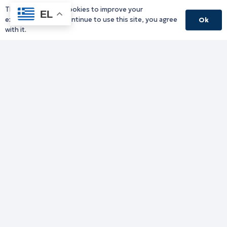
This website uses cookies to improve your
EL
experience. If you continue to use this site, you agree
Ok
with it.
Γραφείο Περιφερειάρχη
Γ. Κακουλίδη 1, 69132 Κομοτηνή, Ελλάδα
Email:
periferiarxis@pamth.gov.gr
Κεντρικό Πρωτόκολλο
Email:
pamth@pamth.gov.gr