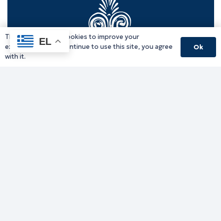
This website uses cookies to improve your
EL
experience. If you continue to use this site, you agree
Ok
with it.
Γραφείο Περιφερειάρχη
Γ. Κακουλίδη 1, 69132 Κομοτηνή, Ελλάδα
Email:
periferiarxis@pamth.gov.gr
Κεντρικό Πρωτόκολλο
Email:
pamth@pamth.gov.gr