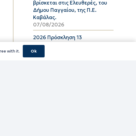
βρίσκεται στις Ελευθερές, του
Δήμου Παγγαίου, της Π.Ε.
Καβάλας.
07/08/2026
2026 Πρόσκληση 13
06/08/2026
ee with it.
Ok
08_2026 ΔΕΛΤΙΟ ΤΙΜΩΝ
ΕΛΑΙΟΛΑΔΟΥ Π.Ε. ΚΑΒΑΛΑΣ ΑΠΟ
06/08/2026 ΕΩΣ 26/08/2026
06/08/2026
16_2026 ΔΕΛΤΙΟ ΤΙΜΩΝ
ΚΑΤΕΨΥΓΜΕΝΩΝ ΛΑΧΑΝΙΚΩΝ
Π.Ε. ΚΑΒΑΛΑΣ ΑΠΟ 06/08/2026
ΕΩΣ 19/08/2026
06/08/2026
16_2026 ΔΕΛΤΙΟ ΤΙΜΩΝ