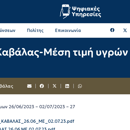
θύνσεων
Πολίτης
Επικοινωνία
Επικοινωνία & Διευθύνσεις με την ΠΕ Ξάνθης
Περιφερειακή Επιτροπή (πρώην Οικονομική Επιτροπή)
Επιτροπή Αγροτικής Οικονομίας, Περιβάλλοντος & Ανάπτυξης
Επικοινωνία & Διευθύνσεις με την ΠE Ροδόπης
Καβάλας-Μέση τιμή υγρών
αβάλας
μων 26/06/2023 – 02/07/2023 – 27
ΑΒΑΛΑΣ_26.06_ΜΕ_02.07.23.pdf
Σ 26.06 ΜΕ 02.07.23.pdf