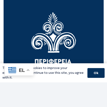
This website uses cookies to improve your
EL
experience. If you continue to use this site, you agree
Ok
with it.
Γραφείο Περιφερειάρχη
Γ. Κακουλίδη 1, 69132 Κομοτηνή, Ελλάδα
Email:
periferiarxis@pamth.gov.gr