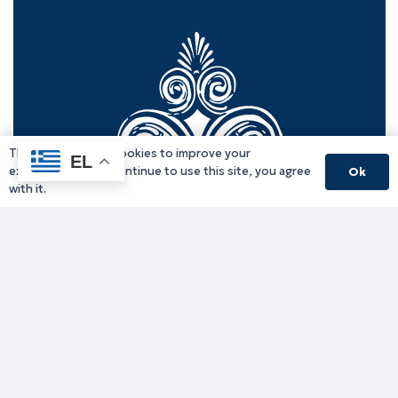
This website uses cookies to improve your
EL
experience. If you continue to use this site, you agree
Ok
with it.
Γραφείο Περιφερειάρχη
Γ. Κακουλίδη 1, 69132 Κομοτηνή, Ελλάδα
Email:
periferiarxis@pamth.gov.gr