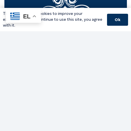
This website uses cookies to improve your
EL
experience. If you continue to use this site, you agree
Ok
with it.
Γραφείο Περιφερειάρχη
Γ. Κακουλίδη 1, 69132 Κομοτηνή, Ελλάδα
Email:
periferiarxis@pamth.gov.gr
Κεντρικό Πρωτόκολλο
Email:
pamth@pamth.gov.gr