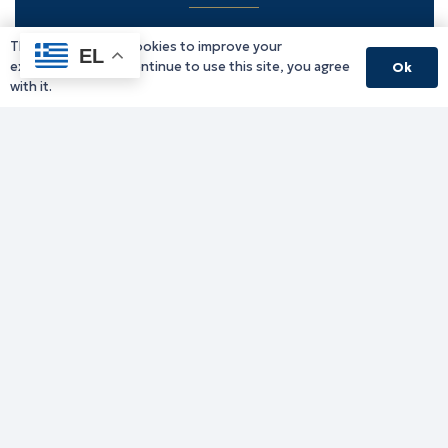
This website uses cookies to improve your
Υπηρεσίες Δράμας
EL
experience. If you continue to use this site, you agree
Ok
Υπηρεσίες Καβάλας
with it.
Υπηρεσίες Ξάνθης
Υπηρεσίες Ροδόπης
Υπηρεσίες Έβρου
Παλιό website (για αρχειακούς λόγους)
Τηλεφωνικός κατάλογος
Ανακοινώσεις
Διοικητική Ενημέρωση
Εκδηλώσεις
Παραχωρήσεις Γής
Πολίτης
Προκηρύξεις