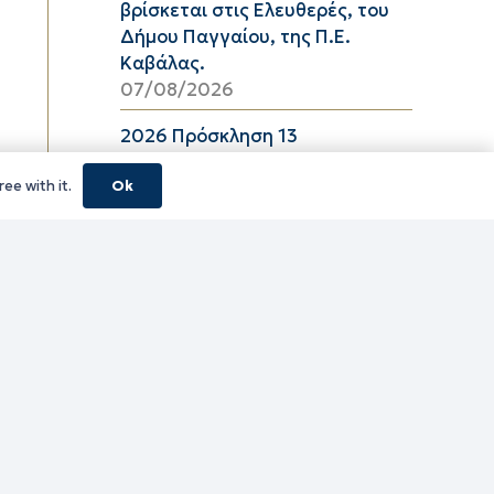
βρίσκεται στις Ελευθερές, του
Δήμου Παγγαίου, της Π.Ε.
Καβάλας.
07/08/2026
2026 Πρόσκληση 13
06/08/2026
ee with it.
Ok
08_2026 ΔΕΛΤΙΟ ΤΙΜΩΝ
ΕΛΑΙΟΛΑΔΟΥ Π.Ε. ΚΑΒΑΛΑΣ ΑΠΟ
06/08/2026 ΕΩΣ 26/08/2026
06/08/2026
16_2026 ΔΕΛΤΙΟ ΤΙΜΩΝ
ΚΑΤΕΨΥΓΜΕΝΩΝ ΛΑΧΑΝΙΚΩΝ
Π.Ε. ΚΑΒΑΛΑΣ ΑΠΟ 06/08/2026
ΕΩΣ 19/08/2026
06/08/2026
16_2026 ΔΕΛΤΙΟ ΤΙΜΩΝ