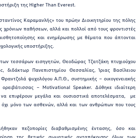
οστήριξη της Higher Than Everest.
σταντίνος Καραμανλής» του πρώην Διοικητηρίου της πόλης
ς χρόνιων παθήσεων, αλλά και πολλοί από τους φροντιστές
υαισθητοποίησης και ενημέρωσης με θέματα που άπτονται
χολογικής υποστήριξης.
 των τεσσάρων εισηγητών, Θεοδώρας Τζατζάκη πτυχιούχου
, διδάκτωρ Πανεπιστημίου Θεσσαλίας, Ίριας Βασίλειου
 Φραντζολά ψυχολόγου Α.Π.Θ., συστημικής – οικογενειακής
ορειβάτισσας – Motivational Speaker. Δόθηκε ιδιαίτερη
 να επιφέρουν μεγάλα και ουσιαστικά αποτελέσματα, με
 όχι μόνο των ασθενών, αλλά και των ανθρώπων που τους
ήθηκαν πεζοπορίες διαβαθμισμένης έντασης, όσο και
ποίηση της θετικής σωματικής ανταπόκρισης όλων των