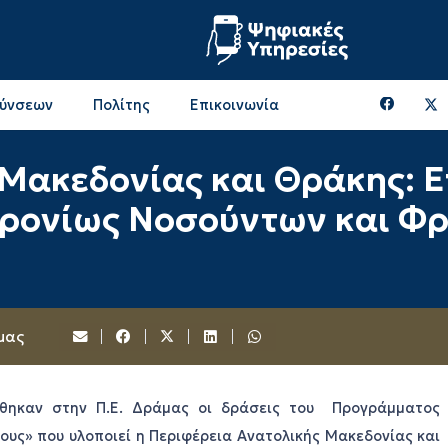
θύνσεων
Πολίτης
Επικοινωνία
Επικοινωνία & Διευθύνσεις με την ΠΕ Ξάνθης
Περιφερειακή Επιτροπή (πρώην Οικονομική Επιτροπή)
Επιτροπή Αγροτικής Οικονομίας, Περιβάλλοντος & Ανάπτυξης
Επικοινωνία & Διευθύνσεις με την ΠE Ροδόπης
 Μακεδονίας και Θράκης: 
ρονίως Νοσούντων και Φρ
μας
ήθηκαν στην Π.Ε. Δράμας οι δράσεις του Προγράμματος
υς» που υλοποιεί η Περιφέρεια Ανατολικής Μακεδονίας και