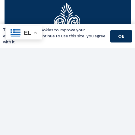
This website uses cookies to improve your
EL
experience. If you continue to use this site, you agree
Ok
with it.
Γραφείο Περιφερειάρχη
Γ. Κακουλίδη 1, 69132 Κομοτηνή, Ελλάδα
Email:
periferiarxis@pamth.gov.gr
Κεντρικό Πρωτόκολλο