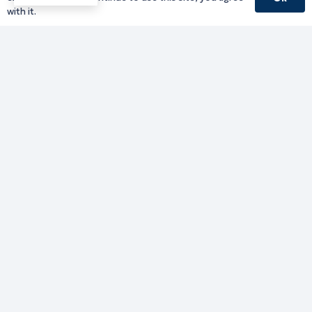
with it.
Γραφείο Περιφερειάρχη
Γ. Κακουλίδη 1, 69132 Κομοτηνή, Ελλάδα
Email:
periferiarxis@pamth.gov.gr
Κεντρικό Πρωτόκολλο
Email:
pamth@pamth.gov.gr
Υπηρεσίες Δράμας
Υπηρεσίες Καβάλας
Υπηρεσίες Ξάνθης
Υπηρεσίες Ροδόπης
Υπηρεσίες Έβρου