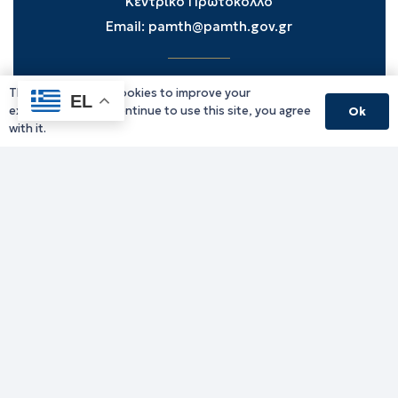
Κεντρικό Πρωτόκολλο
Email:
pamth@pamth.gov.gr
This website uses cookies to improve your
Υπηρεσίες Δράμας
EL
experience. If you continue to use this site, you agree
Ok
Υπηρεσίες Καβάλας
with it.
Υπηρεσίες Ξάνθης
Υπηρεσίες Ροδόπης
Υπηρεσίες Έβρου
Παλιό website (για αρχειακούς λόγους)
Τηλεφωνικός κατάλογος
Ανακοινώσεις
Διοικητική Ενημέρωση
Εκδηλώσεις
Παραχωρήσεις Γής