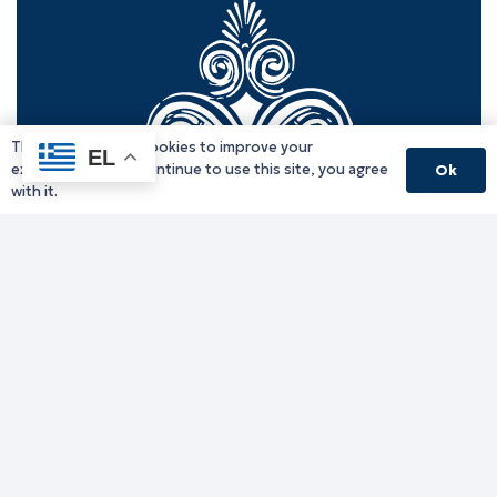
This website uses cookies to improve your
EL
experience. If you continue to use this site, you agree
Ok
with it.
Γραφείο Περιφερειάρχη
Γ. Κακουλίδη 1, 69132 Κομοτηνή, Ελλάδα
Email:
periferiarxis@pamth.gov.gr
Κεντρικό Πρωτόκολλο
Email:
pamth@pamth.gov.gr