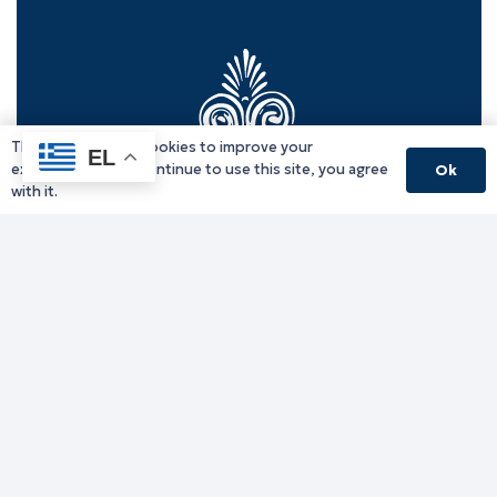
This website uses cookies to improve your
EL
experience. If you continue to use this site, you agree
Ok
with it.
Γραφείο Περιφερειάρχη
Γ. Κακουλίδη 1, 69132 Κομοτηνή, Ελλάδα
Email:
periferiarxis@pamth.gov.gr