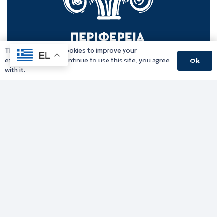
This website uses cookies to improve your
EL
experience. If you continue to use this site, you agree
Ok
with it.
Γραφείο Περιφερειάρχη
Γ. Κακουλίδη 1, 69132 Κομοτηνή, Ελλάδα
Email:
periferiarxis@pamth.gov.gr
Κεντρικό Πρωτόκολλο
Email:
pamth@pamth.gov.gr
Υπηρεσίες Δράμας
Υπηρεσίες Καβάλας