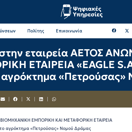
θύνσεων
Πολίτης
Επικοινωνία
Επικοινωνία & Διευθύνσεις με την ΠΕ Ξάνθης
Περιφερειακή Επιτροπή (πρώην Οικονομική Επιτροπή)
Επιτροπή Αγροτικής Οικονομίας, Περιβάλλοντος & Ανάπτυξης
Επικοινωνία & Διευθύνσεις με την ΠE Ροδόπης
 στην εταιρεία ΑΕΤΟΣ Α
ΚΗ ΕΤΑΙΡΕΙΑ «EAGLE S.A.
το αγρόκτημα «Πετρούσας»
 ΒΙΟΜΗΧΑΝΙΚΗ ΕΜΠΟΡΙΚΗ ΚΑΙ ΜΕΤΑΦΟΡΙΚΗ ΕΤΑΙΡΕΙΑ
. στο αγρόκτημα «Πετρούσας» Νομού Δράμας