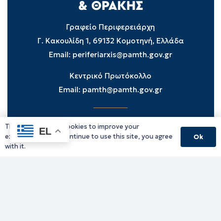
Γραφείο Περιφερειάρχη
Γ. Κακουλίδη 1, 69132 Κομοτηνή, Ελλάδα
Email:
periferiarxis@pamth.gov.gr
Κεντρικό Πρωτόκολλο
Email:
pamth@pamth.gov.gr
This website uses cookies to improve your
Υπηρεσίες Δράμας
EL
experience. If you continue to use this site, you agree
Ok
Υπηρεσίες Καβάλας
with it.
Υπηρεσίες Ξάνθης
Υπηρεσίες Ροδόπης
Υπηρεσίες Έβρου