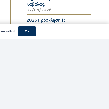
Καβάλας.
07/08/2026
2026 Πρόσκληση 13
06/08/2026
ee with it.
Ok
08_2026 ΔΕΛΤΙΟ ΤΙΜΩΝ
ΕΛΑΙΟΛΑΔΟΥ Π.Ε. ΚΑΒΑΛΑΣ ΑΠΟ
06/08/2026 ΕΩΣ 26/08/2026
06/08/2026
16_2026 ΔΕΛΤΙΟ ΤΙΜΩΝ
ΚΑΤΕΨΥΓΜΕΝΩΝ ΛΑΧΑΝΙΚΩΝ
Π.Ε. ΚΑΒΑΛΑΣ ΑΠΟ 06/08/2026
ΕΩΣ 19/08/2026
06/08/2026
16_2026 ΔΕΛΤΙΟ ΤΙΜΩΝ
ΚΑΤΕΨΥΓΜΕΝΩΝ ΑΛΙΕΥΜΑΤΩΝ