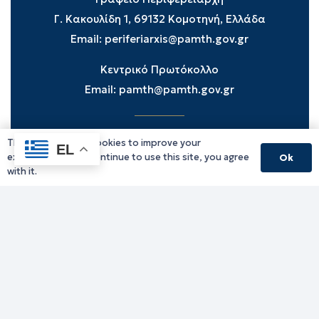
Γ. Κακουλίδη 1, 69132 Κομοτηνή, Ελλάδα
Email:
periferiarxis@pamth.gov.gr
Κεντρικό Πρωτόκολλο
Email:
pamth@pamth.gov.gr
This website uses cookies to improve your
Υπηρεσίες Δράμας
EL
experience. If you continue to use this site, you agree
Ok
Υπηρεσίες Καβάλας
with it.
Υπηρεσίες Ξάνθης
Υπηρεσίες Ροδόπης
Υπηρεσίες Έβρου
Παλιό website (για αρχειακούς λόγους)
Τηλεφωνικός κατάλογος