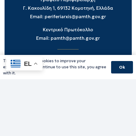
Γ. Κακουλίδη 1, 69132 Κομοτηνή, Ελλάδα
Email:
periferiarxis@pamth.gov.gr
Κεντρικό Πρωτόκολλο
Email:
pamth@pamth.gov.gr
This website uses cookies to improve your
Υπηρεσίες Δράμας
EL
experience. If you continue to use this site, you agree
Ok
Υπηρεσίες Καβάλας
with it.
Υπηρεσίες Ξάνθης
Υπηρεσίες Ροδόπης
Υπηρεσίες Έβρου
Παλιό website (για αρχειακούς λόγους)
Τηλεφωνικός κατάλογος