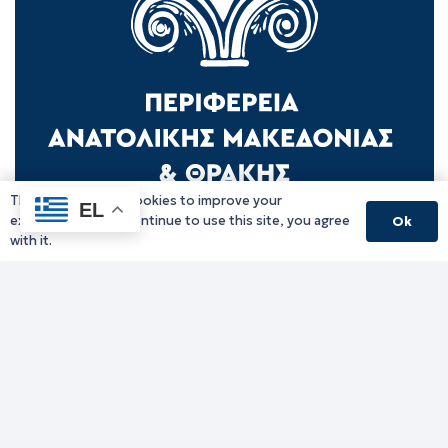
This website uses cookies to improve your
EL
Γραφείο Περιφερειάρχη
experience. If you continue to use this site, you agree
Ok
with it.
Γ. Κακουλίδη 1, 69132 Κομοτηνή, Ελλάδα
Email:
periferiarxis@pamth.gov.gr
Κεντρικό Πρωτόκολλο
Email:
pamth@pamth.gov.gr
Υπηρεσίες Δράμας