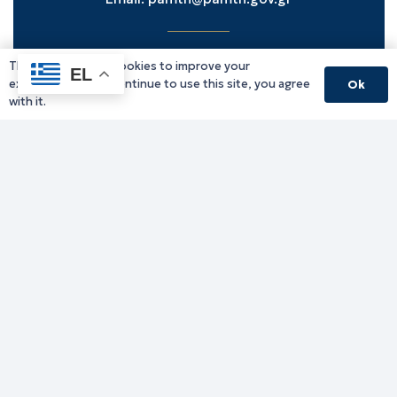
This website uses cookies to improve your
Υπηρεσίες Δράμας
EL
experience. If you continue to use this site, you agree
Ok
Υπηρεσίες Καβάλας
with it.
Υπηρεσίες Ξάνθης
Υπηρεσίες Ροδόπης
Υπηρεσίες Έβρου
Παλιό website (για αρχειακούς λόγους)
Τηλεφωνικός κατάλογος
Ανακοινώσεις
Διοικητική Ενημέρωση
Εκδηλώσεις
Παραχωρήσεις Γής
Πολίτης