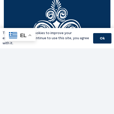
This website uses cookies to improve your
EL
experience. If you continue to use this site, you agree
Ok
with it.
Γραφείο Περιφερειάρχη
Γ. Κακουλίδη 1, 69132 Κομοτηνή, Ελλάδα
Email:
periferiarxis@pamth.gov.gr
Κεντρικό Πρωτόκολλο
Email:
pamth@pamth.gov.gr