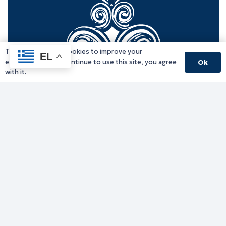
This website uses cookies to improve your
EL
experience. If you continue to use this site, you agree
Ok
with it.
Γραφείο Περιφερειάρχη
Γ. Κακουλίδη 1, 69132 Κομοτηνή, Ελλάδα
Email:
periferiarxis@pamth.gov.gr
Κεντρικό Πρωτόκολλο
Email:
pamth@pamth.gov.gr