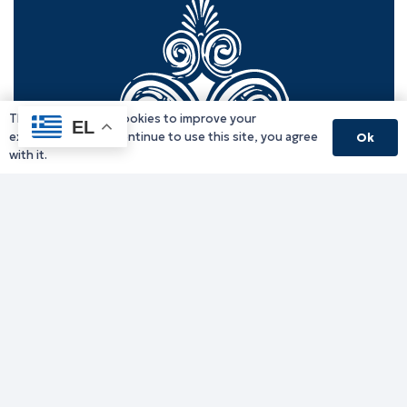
This website uses cookies to improve your
EL
experience. If you continue to use this site, you agree
Ok
with it.
Γραφείο Περιφερειάρχη
Γ. Κακουλίδη 1, 69132 Κομοτηνή, Ελλάδα
Email:
periferiarxis@pamth.gov.gr
Κεντρικό Πρωτόκολλο
Email:
pamth@pamth.gov.gr