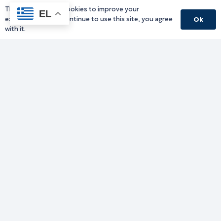
This website uses cookies to improve your
EL
experience. If you continue to use this site, you agree
Ok
with it.
Γραφείο Περιφερειάρχη
Γ. Κακουλίδη 1, 69132 Κομοτηνή, Ελλάδα
Email:
periferiarxis@pamth.gov.gr
Κεντρικό Πρωτόκολλο
Email:
pamth@pamth.gov.gr