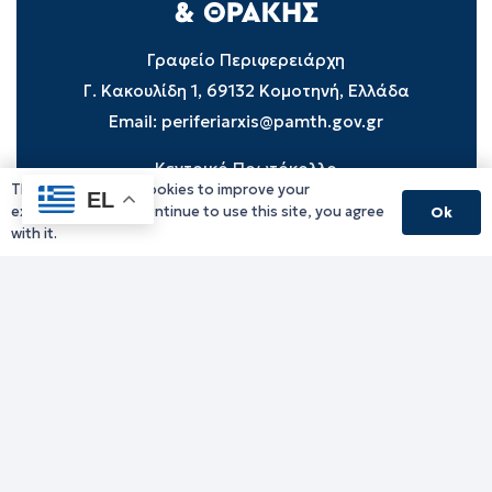
Γραφείο Περιφερειάρχη
Γ. Κακουλίδη 1, 69132 Κομοτηνή, Ελλάδα
Email:
periferiarxis@pamth.gov.gr
Κεντρικό Πρωτόκολλο
This website uses cookies to improve your
EL
Email:
pamth@pamth.gov.gr
experience. If you continue to use this site, you agree
Ok
with it.
Υπηρεσίες Δράμας
Υπηρεσίες Καβάλας
Υπηρεσίες Ξάνθης
Υπηρεσίες Ροδόπης
Υπηρεσίες Έβρου