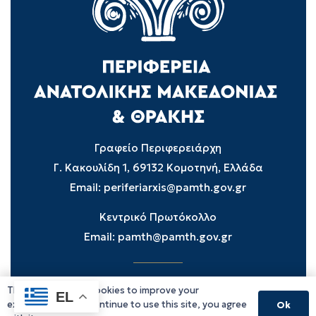
Γραφείο Περιφερειάρχη
Γ. Κακουλίδη 1, 69132 Κομοτηνή, Ελλάδα
Email:
periferiarxis@pamth.gov.gr
Κεντρικό Πρωτόκολλο
Email:
pamth@pamth.gov.gr
This website uses cookies to improve your
Υπηρεσίες Δράμας
EL
experience. If you continue to use this site, you agree
Ok
Υπηρεσίες Καβάλας