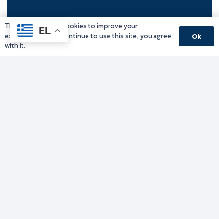
This website uses cookies to improve your
Υπηρεσίες Δράμας
EL
experience. If you continue to use this site, you agree
Ok
Υπηρεσίες Καβάλας
with it.
Υπηρεσίες Ξάνθης
Υπηρεσίες Ροδόπης
Υπηρεσίες Έβρου
Παλιό website (για αρχειακούς λόγους)
Τηλεφωνικός κατάλογος
Ανακοινώσεις
Διοικητική Ενημέρωση
Εκδηλώσεις
Παραχωρήσεις Γής
Πολίτης
Προκηρύξεις